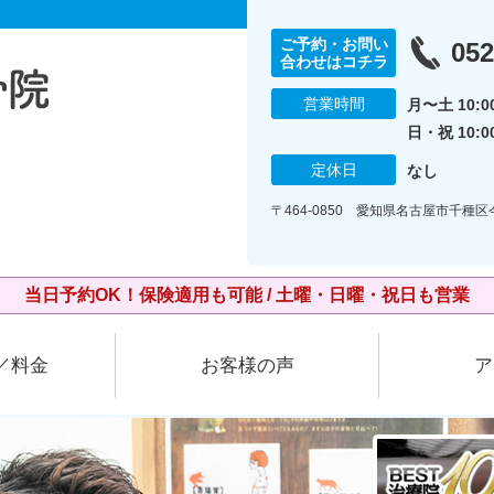
ご予約・お問い
052
合わせはコチラ
営業時間
月〜土 10:00
日・祝 10:0
定休日
なし
〒464-0850 愛知県名古屋市千種
当日予約OK！保険適用も可能 / 土曜・日曜・祝日も営業
／料金
お客様の声
ア