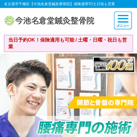
名古屋市千種区【今池名倉堂鍼灸整骨院】保険適用可/土日祝も営業
当日予約OK！保険適用も可能 / 土曜・日曜・祝日も営
業