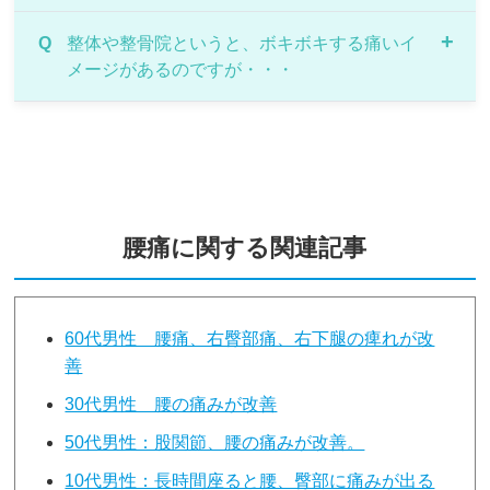
術を行っていきますので、まずはお気軽にご相談
くださいませ。
A
Q
はい、当院では着替えが必要な方に、 施術衣、
整体や整骨院というと、ボキボキする痛いイ
メージがあるのですが・・・
短パンをお貸ししておりますのでスーツやスカー
トでもお越しいただけます。
A
当院ではボキボキ、バキバキせず、痛みの出ない
特殊な矯正を行っておりますので、ご安心下さ
い。
腰痛に関する関連記事
60代男性 腰痛、右臀部痛、右下腿の痺れが改
善
30代男性 腰の痛みが改善
50代男性：股関節、腰の痛みが改善。
10代男性：長時間座ると腰、臀部に痛みが出る