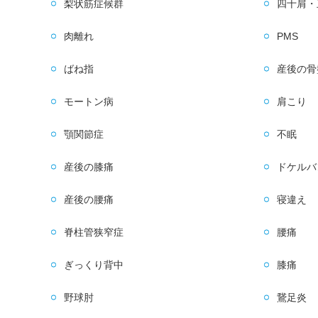
梨状筋症候群
四十肩・
肉離れ
PMS
ばね指
産後の骨
モートン病
肩こり
顎関節症
不眠
産後の膝痛
ドケルバ
産後の腰痛
寝違え
脊柱管狭窄症
腰痛
ぎっくり背中
膝痛
野球肘
鵞足炎