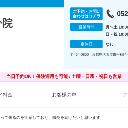
ご予約・お問い
052
合わせはコチラ
営業時間
月〜土 10:00
日・祝 10:0
定休日
なし
〒464-0850 愛知県名古屋市千種
当日予約OK！保険適用も可能 / 土曜・日曜・祝日も営業
／料金
お客様の声
ア
成って来るのを実感しており、鍼灸を続けたいと思います