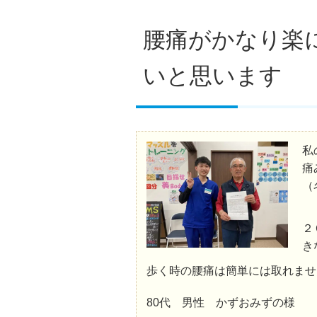
腰痛がかなり楽
いと思います
私
痛
（
２
き
歩く時の腰痛は簡単には取れませ
80代 男性 かずおみずの様