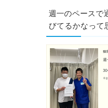
週一のペースで
びてるかなって
猫
週
3
※