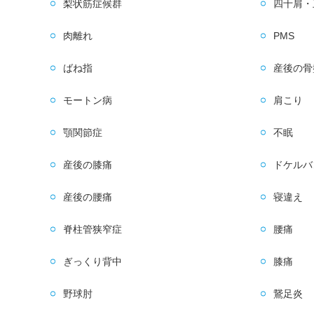
梨状筋症候群
四十肩・
肉離れ
PMS
ばね指
産後の骨
モートン病
肩こり
顎関節症
不眠
産後の膝痛
ドケルバ
産後の腰痛
寝違え
脊柱管狭窄症
腰痛
ぎっくり背中
膝痛
野球肘
鵞足炎