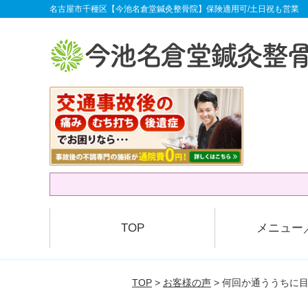
名古屋市千種区【今池名倉堂鍼灸整骨院】保険適用可/土日祝も営業
TOP
メニュー
TOP
>
お客様の声
> 何回か通ううちに