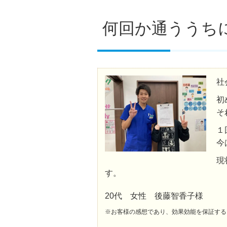
何回か通ううち
社
初
そ
１
今
現
す。
20代 女性 後藤智香子様
※お客様の感想であり、効果効能を保証する