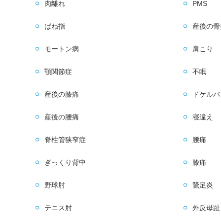
肉離れ
PMS
ばね指
産後の骨
モートン病
肩こり
顎関節症
不眠
産後の膝痛
ドケルバ
産後の腰痛
寝違え
脊柱管狭窄症
腰痛
ぎっくり背中
膝痛
野球肘
鵞足炎
テニス肘
外反母趾