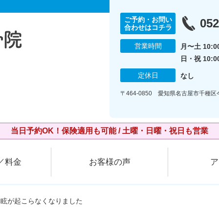
ご予約・お問い
052
合わせはコチラ
営業時間
月〜土 10:00
日・祝 10:0
定休日
なし
〒464-0850 愛知県名古屋市千種
当日予約OK！保険適用も可能 / 土曜・日曜・祝日も営業
／料金
お客様の声
ア
目眩が起こらなくなりました