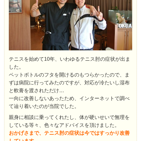
テニスを始めて10年、いわゆるテニス肘の症状が出ま
した。
ペットボトルのフタを開けるのもつらかったので、ま
ずは病院に行ってみたのですが、対応が冷たいし湿布
と軟膏を渡されただけ…
一向に改善しないあったため、インターネットで調べ
て辿り着いたのが当院でした。
親身に相談に乗ってくれたし、体が硬いせいで無理を
している等々、色々なアドバイスを頂けました。
おかげさまで、テニス肘の症状は今ではすっかり改善
しています。