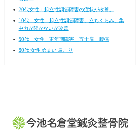
20代女性：起立性調節障害の症状が改善。
10代 女性 起立性調節障害、立ちくらみ、集
中力が続かないが改善
50代 女性 更年期障害 五十肩 腰痛
60代 女性 めまい 肩こり